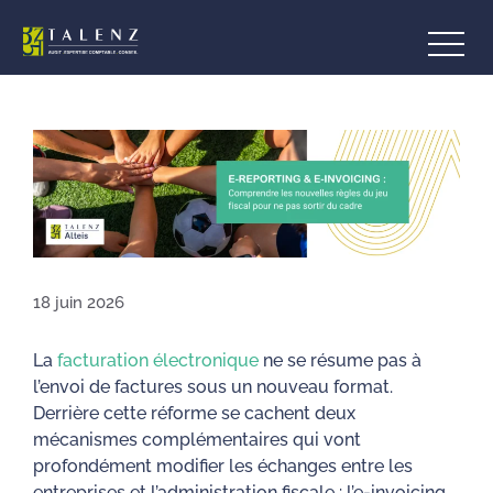
Aller
au
contenu
18 juin 2026
La
facturation électronique
ne se résume pas à
l’envoi de factures sous un nouveau format.
Derrière cette réforme se cachent deux
mécanismes complémentaires qui vont
profondément modifier les échanges entre les
entreprises et l’administration fiscale : l’e-invoicing