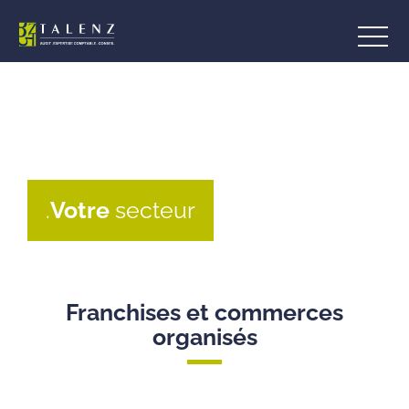
Aller
au
contenu
.
Votre
secteur
Franchises et commerces
organisés