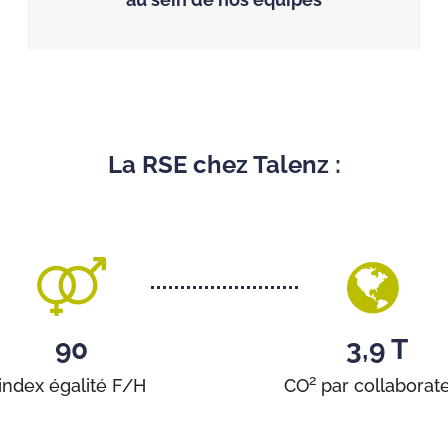
La RSE chez Talenz :
90
3,9 T
2
index égalité F/H
CO
par collaborat