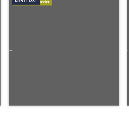
Consulting Financier
...
.