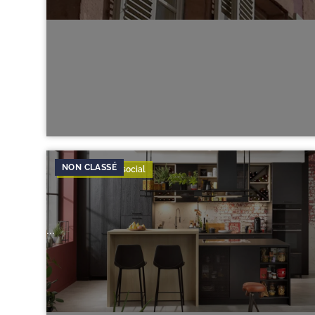
Paie & conseil social
...