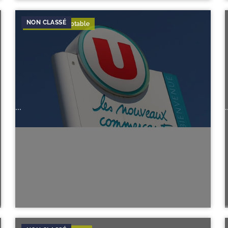
Expertise-Comptable
...
.