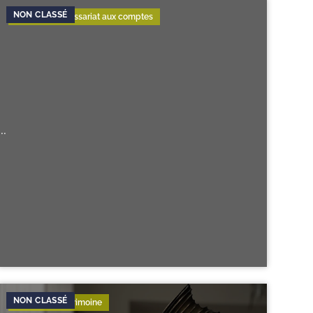
Audit & Commissariat aux comptes
...
Gestion de Patrimoine