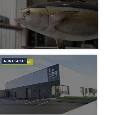
...
Juridique & Fiscal
..