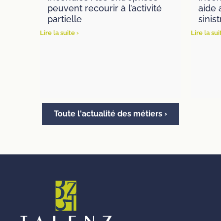
peuvent recourir à l’activité
aide 
partielle
sinis
Lire la suite ›
Lire la sui
Toute l'actualité des métiers ›