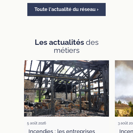
Toute l'actualité du réseau ›
Les actualités
des
métiers
5 août 2026
3 août 2
Incendies : les entreprises
Incen