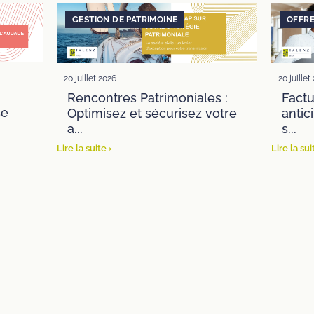
20 juillet 2026
13 juillet
s :
Facturation électronique :
Cong
otre
anticipez la réforme avec la
naiss
s...
pour l
Lire la suite ›
Lire la sui