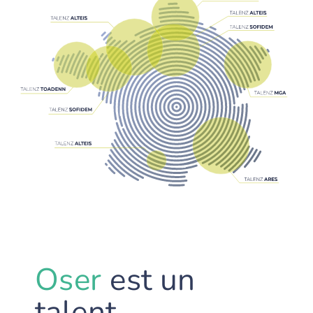
Oser
est un
talent.