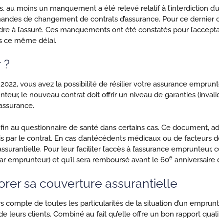
, au moins un manquement a été relevé relatif à l’interdiction d’
emandes de changement de contrats d’assurance. Pour ce dernier
ondre à l’assuré. Ces manquements ont été constatés pour l’acc
ns ce même délai.
 ?
2022, vous avez la possibilité de résilier votre assurance emprun
eur, le nouveau contrat doit offrir un niveau de garanties (inval
’assurance.
s fin au questionnaire de santé dans certains cas. Ce document, ad
ntis par le contrat. En cas d’antécédents médicaux ou de facteurs
ssurantielle. Pour leur faciliter l’accès à l’assurance emprunteur,
e
(par emprunteur) et qu’il sera remboursé avant le 60
anniversaire 
rer sa couverture assurantielle
compte de toutes les particularités de la situation d’un emprunte
il de leurs clients. Combiné au fait qu’elle offre un bon rapport qu