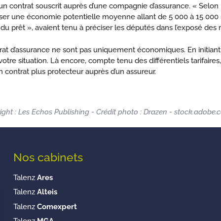
n contrat souscrit auprès d’une compagnie d’assurance. « Selon les 
er une économie potentielle moyenne allant de 5 000 à 15 000 €
u prêt », avaient tenu à préciser les députés dans l’exposé des m
ntrat d’assurance ne sont pas uniquement économiques. En initia
otre situation. Là encore, compte tenu des différentiels tarifai
 contrat plus protecteur auprès d’un assureur.
ight : Les Echos Publishing - Crédit photo : Drazen - stock.adobe
Nos cabinets
Talenz
Ares
Talenz
Alteis
Talenz
Comexpert