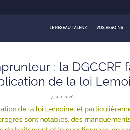
LE RÉSEAU TALENZ
VOS BESOINS
runteur : la DGCCRF fai
pplication de la loi Lemo
3 juin 2026
tion de la loi Lemoine, et particulièreme
 progrès sont notables, des manquements
s de traitement et le questionnaire de sa