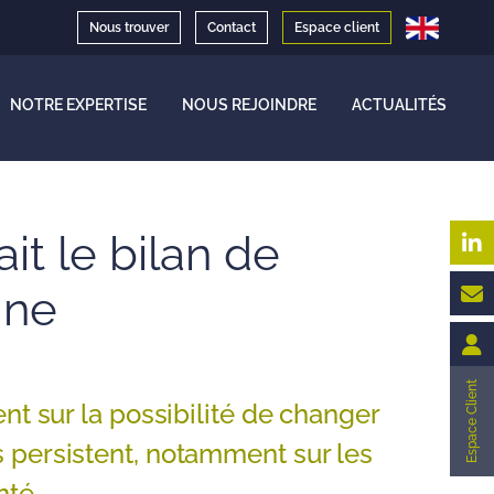
Nous trouver
Contact
Espace client
NOTRE EXPERTISE
NOUS REJOINDRE
ACTUALITÉS
t le bilan de
ine
Espace Client
nt sur la possibilité de changer
 persistent, notamment sur les
nté.