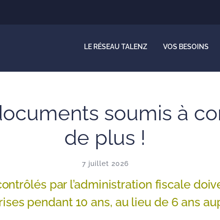
LE RÉSEAU TALENZ
VOS BESOINS
ocuments soumis à contr
de plus !
7 juillet 2026
ntrôlés par l’administration fiscale doi
rises pendant 10 ans, au lieu de 6 ans au