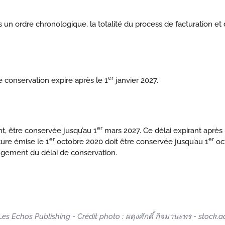
s un ordre chronologique, la totalité du process de facturation et d
er
 conservation expire après le 1
janvier 2027.
er
t, être conservée jusqu’au 1
mars 2027. Ce délai expirant après 
er
er
ure émise le 1
octobre 2020 doit être conservée jusqu’au 1
oct
longement du délai de conservation.
Les Echos Publishing - Crédit photo : ผดุงศักดิ์ กิจมานะทร - stock