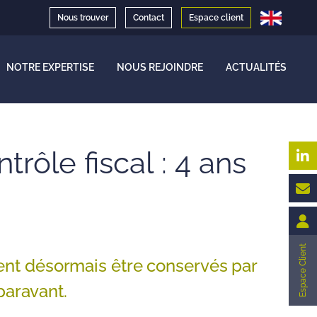
Nous trouver
Contact
Espace client
NOTRE EXPERTISE
NOUS REJOINDRE
ACTUALITÉS
ôle fiscal : 4 ans
Espace Client
vent désormais être conservés par
paravant.