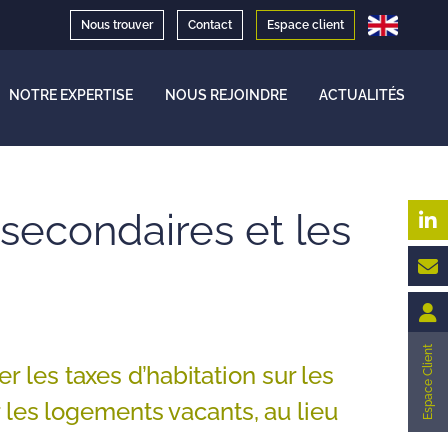
Nous trouver
Contact
Espace client
NOTRE EXPERTISE
NOUS REJOINDRE
ACTUALITÉS
 secondaires et les
Espace Client
r les taxes d’habitation sur les
 les logements vacants, au lieu