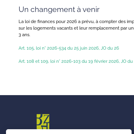
Un changement à venir
La loi de finances pour 2026 a prévu, à compter des impos
sur les logements vacants et leur remplacement par une 
3 ans.
Art. 105, loi n° 2026-534 du 25 juin 2026, JO du 26
Art. 108 et 109, loi n° 2026-103 du 19 février 2026, JO du