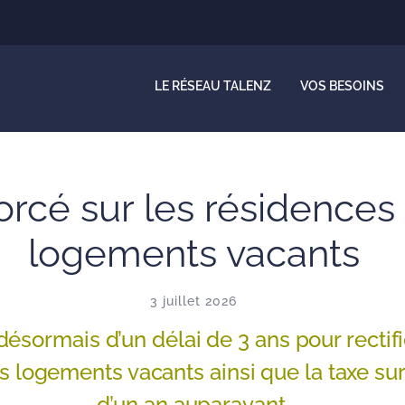
LE RÉSEAU TALENZ
VOS BESOINS
forcé sur les résidences
logements vacants
3 juillet 2026
désormais d’un délai de 3 ans pour rectifie
s logements vacants ainsi que la taxe sur
d’un an auparavant.