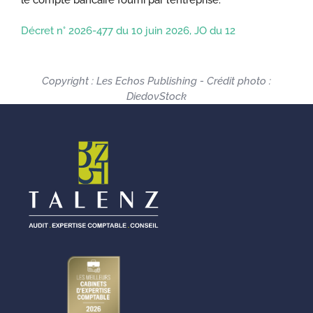
Décret n° 2026-477 du 10 juin 2026, JO du 12
Copyright : Les Echos Publishing - Crédit photo :
DiedovStock