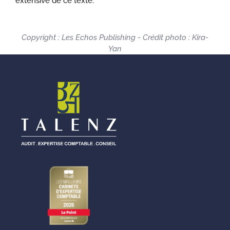
extensive de ce texte.
Copyright : Les Echos Publishing - Crédit photo : Kira-
Yan