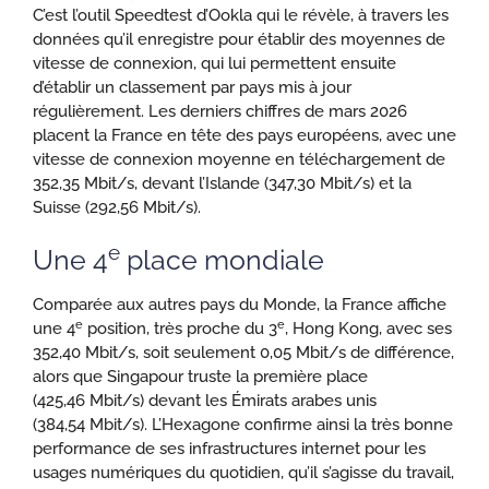
C’est l’outil Speedtest d’Ookla qui le révèle, à travers les
données qu’il enregistre pour établir des moyennes de
vitesse de connexion, qui lui permettent ensuite
d’établir un classement par pays mis à jour
régulièrement. Les derniers chiffres de mars 2026
placent la France en tête des pays européens, avec une
vitesse de connexion moyenne en téléchargement de
352,35 Mbit/s, devant l’Islande (347,30 Mbit/s) et la
Suisse (292,56 Mbit/s).
e
Une 4
place mondiale
Comparée aux autres pays du Monde, la France affiche
e
e
une 4
position, très proche du 3
, Hong Kong, avec ses
352,40 Mbit/s, soit seulement 0,05 Mbit/s de différence,
alors que Singapour truste la première place
(425,46 Mbit/s) devant les Émirats arabes unis
(384,54 Mbit/s). L’Hexagone confirme ainsi la très bonne
performance de ses infrastructures internet pour les
usages numériques du quotidien, qu’il s’agisse du travail,