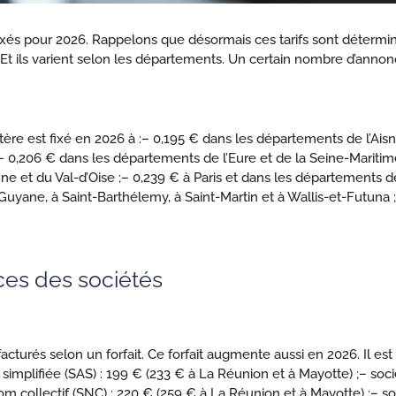
 fixés pour 2026. Rappelons que désormais ces tarifs sont déter
t ils varient selon les départements. Un certain nombre d’annonce
ère est fixé en 2026 à :
– 0,195 € dans les départements de l’Aisn
– 0,206 € dans les départements de l’Eure et de la Seine-Maritim
ne et du Val-d’Oise ;
– 0,239 € à Paris et dans les départements d
uyane, à Saint-Barthélemy, à Saint-Martin et à Wallis-et-Futuna ;
nces des sociétés
facturés selon un forfait. Ce forfait augmente aussi en 2026. Il est
 simplifiée (SAS) : 199 € (233 € à La Réunion et à Mayotte) ;
– soci
om collectif (SNC) : 220 € (259 € à La Réunion et à Mayotte) ;
– so