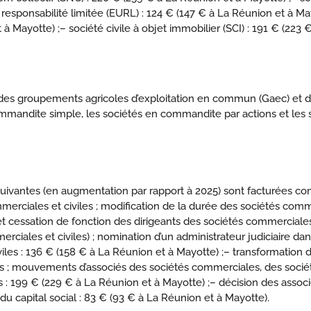
responsabilité limitée (EURL) : 124 € (147 € à La Réunion et à May
 à Mayotte) ;
– société civile à objet immobilier (SCI) : 191 € (223
n des groupements agricoles d’exploitation en commun (Gaec) et d
andite simple, les sociétés en commandite par actions et les soc
suivantes (en augmentation par rapport à 2025) sont facturées co
ciales et civiles ; modification de la durée des sociétés commerc
et cessation de fonction des dirigeants des sociétés commerciales 
ciales et civiles) ; nomination d’un administrateur judiciaire dan
iles : 136 € (158 € à La Réunion et à Mayotte) ;
– transformation 
es ; mouvements d’associés des sociétés commerciales, des sociét
 : 199 € (229 € à La Réunion et à Mayotte) ;
– décision des assoc
 du capital social : 83 € (93 € à La Réunion et à Mayotte).