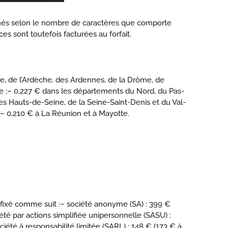
minés selon le nombre de caractères que comporte
s sont toutefois facturées au forfait.
e, de l’Ardèche, des Ardennes, de la Drôme, de
e ;
– 0,227 € dans les départements du Nord, du Pas-
es Hauts-de-Seine, de la Seine-Saint-Denis et du Val-
– 0,210 € à La Réunion et à Mayotte.
 fixé comme suit :
– société anonyme (SA) : 399 €
été par actions simplifiée unipersonnelle (SASU) :
ciété à responsabilité limitée (SARL) : 148 € (173 € à