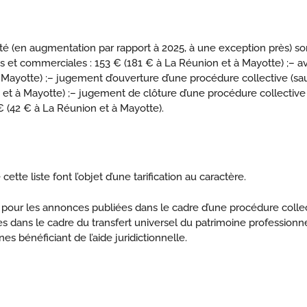
été (en augmentation par rapport à 2025, à une exception près) s
es et commerciales : 153 € (181 € à La Réunion et à Mayotte) ;
– av
 Mayotte) ;
– jugement d’ouverture d’une procédure collective (sau
et à Mayotte) ;
– jugement de clôture d’une procédure collective (
€ (42 € à La Réunion et à Mayotte).
tte liste font l’objet d’une tarification au caractère.
 pour les annonces publiées dans le cadre d’une procédure collec
es dans le cadre du transfert universel du patrimoine professionne
s bénéficiant de l’aide juridictionnelle.