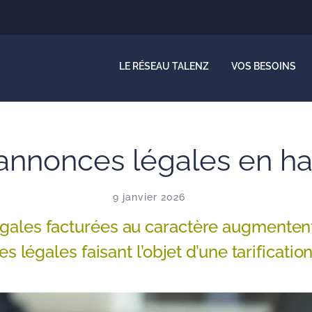
LE RÉSEAU TALENZ
VOS BESOINS
s annonces légales en h
9 janvier 2026
légales facturées au caractère augment
 légales faisant l’objet d’une tarification 