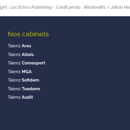
ght : Les Echos Publishing - Crédit photo : Westend61 / Jakob He
Nos cabinets
Talenz
Ares
Talenz
Alteis
Talenz
Comexpert
Talenz
MGA
Talenz
Sofidem
Talenz
Toadenn
Talenz
Audit