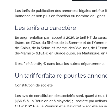
Les tarifs de publication des annonces légales ont été
l’annonce et non plus en fonction du nombre de lignes. E
Les tarifs au caractère
En augmentation par rapport à 2025, le tarif HT du caract
l’Isère, de l’Oise, du Rhône, de la Somme et de l’Yonne ;
de-Calais, de la Seine-et-Marne, des Yvelines, de l’Esson
de-Marne ;
– 0,185 € en Guadeloupe, en Martinique, en G
Il est fixé à 0,189 € dans tous les autres départements.
Un tarif forfaitaire pour les anno
Constitution de société
Les avis de constitution des sociétés sont, quant à eux, 
(466 € à La Réunion et à Mayotte) ;
– société par actions
142 € (167 € à La Réunion et à Mayotte) ;
– société en n