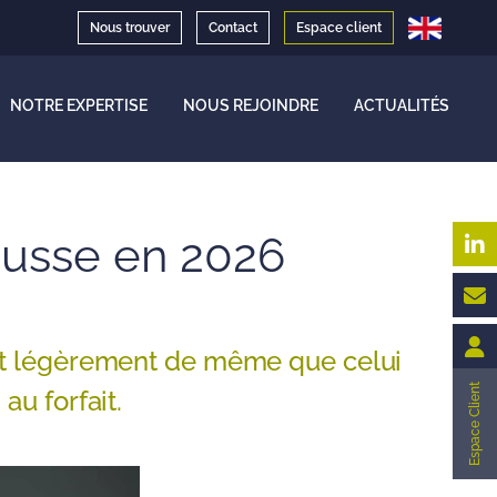
Nous trouver
Contact
Espace client
NOTRE EXPERTISE
NOUS REJOINDRE
ACTUALITÉS
ausse en 2026
ent légèrement de même que celui
Espace Client
au forfait.