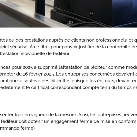
ntes ou des prestations auprès de clients non professionnels, et q
ciel sécurisé. À ce titre, pour pouvoir justifier de la conformité de
estation individuelle de l’éditeur.
 finances pour 2025 a supprimé l’attestation de l’éditeur comme mod
 compter du 16 février 2025. Les entreprises concernées devaient 
en pratique, a soulevé des difficultés puisque les éditeurs, devan
édiatement le certificat correspondant compte tenu du temps né
er l’entrée en vigueur de la mesure. Ainsi, les entreprises peuven
s, l’éditeur doit obtenir un engagement ferme de mise en conform
 commande ferme).