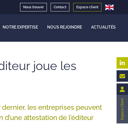
Nous trouver
Contact
Espace client
NOTRE EXPERTISE
NOUS REJOINDRE
ACTUALITÉS
éditeur joue les
Espace Client
dernier, les entreprises peuvent
 d’une attestation de l’éditeur