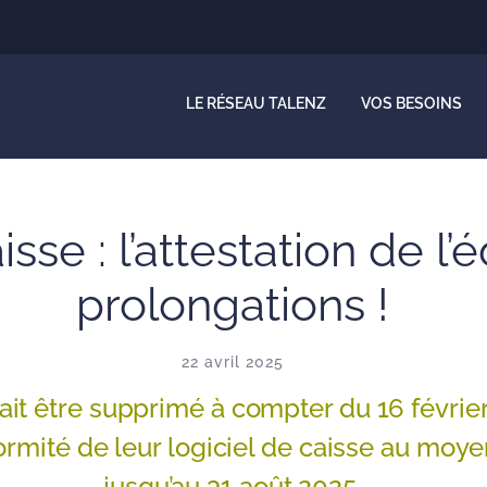
LE RÉSEAU TALENZ
VOS BESOINS
sse : l’attestation de l’
prolongations !
22 avril 2025
t être supprimé à compter du 16 février 
formité de leur logiciel de caisse au moyen
jusqu’au 31 août 2025.