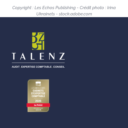
Copyright : Les Echos Publishing - Crédit photo : Irina
Ukrainets - stock.adobe.com