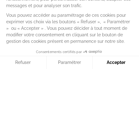
Talenz
Ares
Talenz
Alteis
Talenz
Comexpert
Talenz
MGA
Talenz
Sofidem
Talenz
Toadenn
Talenz
Audit
Besoin d’un conseil ?
Le réseau TALENZ vous
Contact
accompagne au plus près de vos
préoccupations.