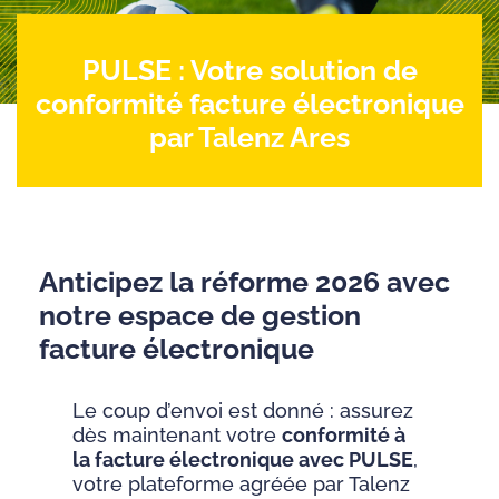
Aller
au
contenu
PULSE : Votre solution de
conformité facture électronique
par Talenz Ares
Anticipez la réforme 2026 avec
notre espace de gestion
facture électronique
Le coup d’envoi est donné : assurez
dès maintenant votre
conformité à
la facture électronique avec PULSE
,
votre plateforme agréée par Talenz