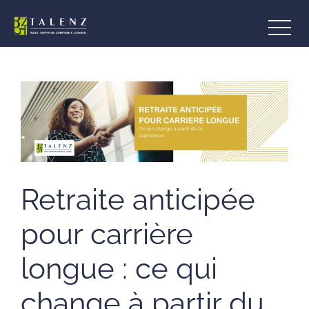
Aller
au
contenu
Retraite anticipée
pour carrière
longue : ce qui
change à partir du