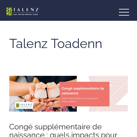
Aller
au
contenu
Talenz Toadenn
Congé supplémentaire de
naissance : quels impacts pour