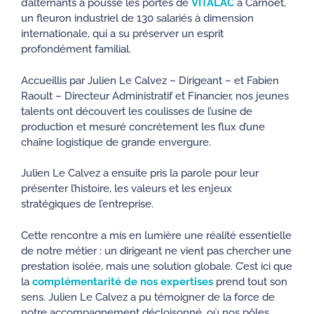
d’alternants a poussé les portes de
VITALAC
à Carnoët,
un fleuron industriel de 130 salariés à dimension
internationale, qui a su préserver un esprit
profondément familial.
Accueillis par Julien Le Calvez – Dirigeant – et Fabien
Raoult – Directeur Administratif et Financier, nos jeunes
talents ont découvert les coulisses de l’usine de
production et mesuré concrètement les flux d’une
chaîne logistique de grande envergure.
Julien Le Calvez a ensuite pris la parole pour leur
présenter l’histoire, les valeurs et les enjeux
stratégiques de l’entreprise.
Cette rencontre a mis en lumière une réalité essentielle
de notre métier : un dirigeant ne vient pas chercher une
prestation isolée, mais une solution globale. C’est ici que
la
complémentarité de nos expertises
prend tout son
sens. Julien Le Calvez a pu témoigner de la force de
notre accompagnement décloisonné, où nos pôles