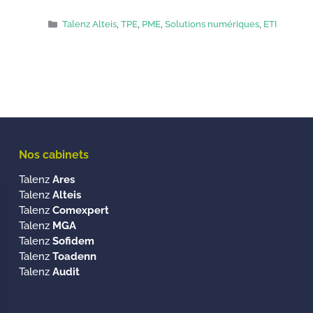
Catégories
Talenz Alteis
,
TPE
,
PME
,
Solutions numériques
,
ETI
Nos cabinets
Talenz
Ares
Talenz
Alteis
Talenz
Comexpert
Talenz
MGA
Talenz
Sofidem
Talenz
Toadenn
Talenz
Audit