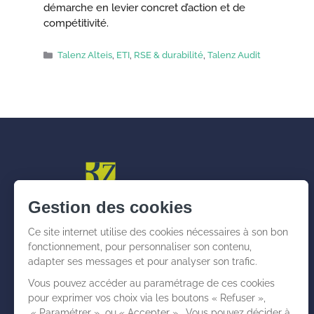
démarche en levier concret d’action et de
compétitivité.
Catégories
Talenz Alteis
,
ETI
,
RSE & durabilité
,
Talenz Audit