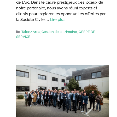
de l’Arc. Dans le cadre prestigieux des locaux de
notre partenaire, nous avons réuni experts et
clients pour explorer les opportunités offertes par
la Société Civile, ...
Lire plus
Catégories
Talenz Ares
,
Gestion de patrimoine
,
OFFRE DE
SERVICE